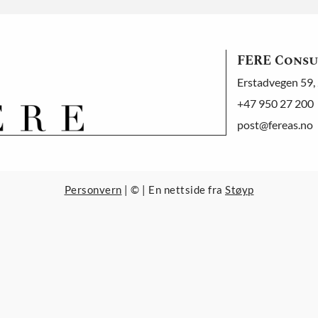
FERE Consu
Erstadvegen 59,
+47
950 27 200
post@fereas.no
Personvern
| © | En nettside fra
Støyp