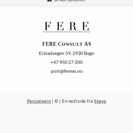
FERE Consult AS
Erstadvegen 59, 2930 Bagn
+47
950 27 200
post@fereas.no
Personvern
| © | En nettside fra
Støyp